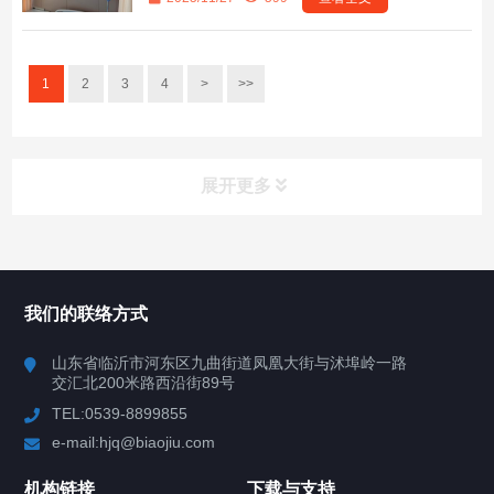
1
2
3
4
>
>>
展开更多
联系我们
CONTACT US
我们的联络方式
山东省临沂市河东区九曲街道凤凰大街与沭埠岭一路
交汇北200米路西沿街89号
TEL:0539-8899855
e-mail:hjq@biaojiu.com
机构链接
下载与支持